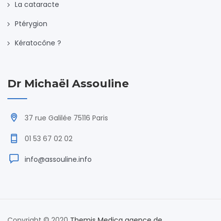
La cataracte
Ptérygion
Kératocône ?
Dr Michaël Assouline
37 rue Galilée 75116 Paris
01 53 67 02 02
info@assouline.info
Copyright © 2020
Themis Medica agence de