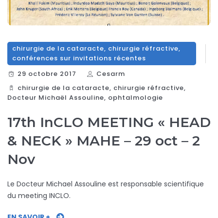
chirurgie de la cataracte
,
chirurgie réfractive
,
conférences sur invitations récentes
29 octobre 2017
Cesarm
chirurgie de la cataracte
,
chirurgie réfractive
,
Docteur Michaël Assouline
,
ophtalmologie
17th InCLO MEETING « HEAD
& NECK » MAHE – 29 oct – 2
Nov
Le Docteur Michael Assouline est responsable scientifique
du meeting INCLO.
EN SAVOIR +