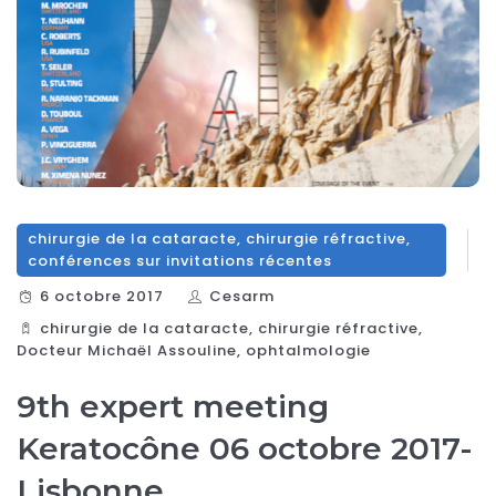
chirurgie de la cataracte
,
chirurgie réfractive
,
conférences sur invitations récentes
6 octobre 2017
Cesarm
chirurgie de la cataracte
,
chirurgie réfractive
,
Docteur Michaël Assouline
,
ophtalmologie
9th expert meeting
Keratocône 06 octobre 2017-
Lisbonne