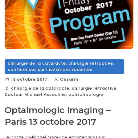
chirurgie de la cataracte
,
chirurgie réfractive
,
conférences sur invitations récentes
13 octobre 2017
Cesarm
chirurgie de la cataracte
,
chirurgie réfractive
,
Docteur Michaël Assouline
,
ophtalmologie
Optalmologic Imaging –
Paris 13 octobre 2017
Le Docteur Michael Assouline est intervenu sur